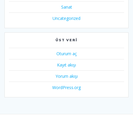
Sanat
Uncategorized
ÜST VERI
Oturum aç
Kayıt akışı
Yorum akışı
WordPress.org