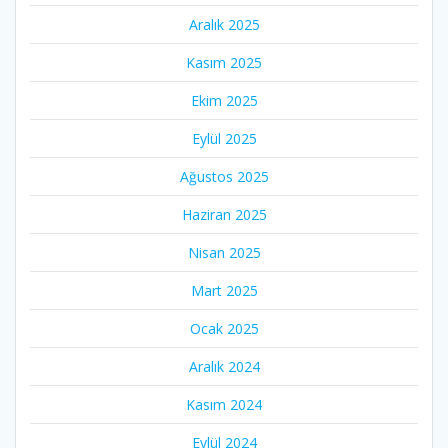
Aralık 2025
Kasım 2025
Ekim 2025
Eylül 2025
Ağustos 2025
Haziran 2025
Nisan 2025
Mart 2025
Ocak 2025
Aralık 2024
Kasım 2024
Eylül 2024