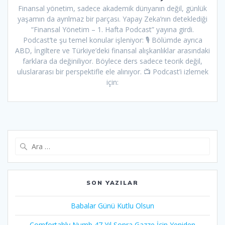
Finansal yönetim, sadece akademik dünyanın değil, günlük
yaşamın da ayrılmaz bir parçası. Yapay Zeka’nın deteklediği
“Finansal Yönetim – 1. Hafta Podcast” yayına girdi.
Podcast’te şu temel konular işleniyor: 🎙️ Bölümde ayrıca
ABD, İngiltere ve Türkiye’deki finansal alışkanlıklar arasındaki
farklara da değiniliyor. Böylece ders sadece teorik değil,
uluslararası bir perspektifle ele alınıyor. 📺 Podcast’i izlemek
için:
Arama:
SON YAZILAR
Babalar Günü Kutlu Olsun
Comfortably Numb 47 Yıl Sonra Gazze İçin Yeniden