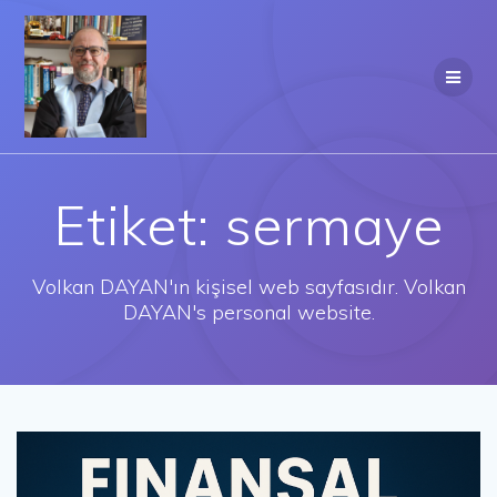
Skip
to
content
Etiket:
sermaye
Volkan DAYAN'ın kişisel web sayfasıdır. Volkan
DAYAN's personal website.