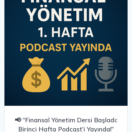
📢 “Finansal Yönetim Dersi Başladı:
Birinci Hafta Podcast’i Yayında!”