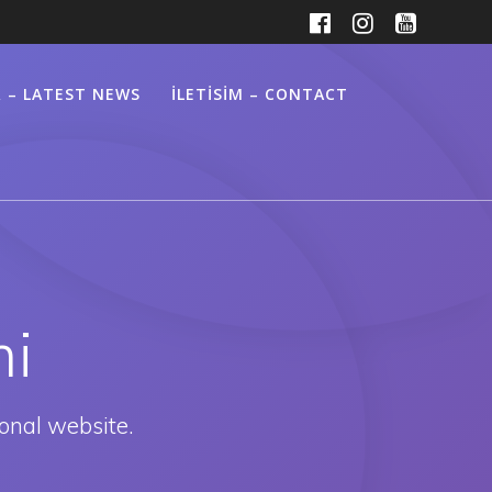
 – LATEST NEWS
ILETISIM – CONTACT
mi
onal website.