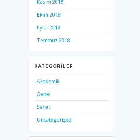
Kasım 2018
Ekim 2018
Eylül 2018
Temmuz 2018
KATEGORILER
Akademik
Genel
Sanat
Uncategorized