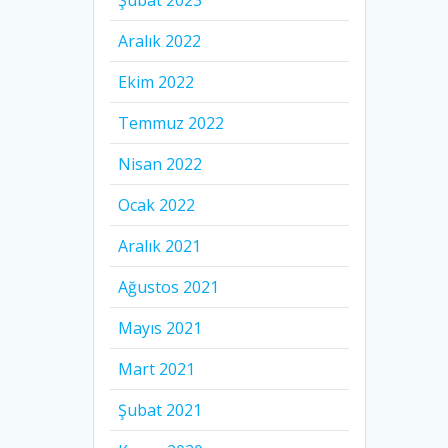
Şubat 2023
Aralık 2022
Ekim 2022
Temmuz 2022
Nisan 2022
Ocak 2022
Aralık 2021
Ağustos 2021
Mayıs 2021
Mart 2021
Şubat 2021