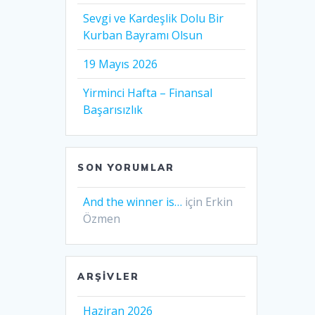
Sevgi ve Kardeşlik Dolu Bir
Kurban Bayramı Olsun
19 Mayıs 2026
Yirminci Hafta – Finansal
Başarısızlık
SON YORUMLAR
And the winner is…
için
Erkin
Özmen
ARŞIVLER
Haziran 2026