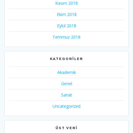
Kasım 2018
Ekim 2018
Eylül 2018
Temmuz 2018
KATEGORILER
Akademik
Genel
Sanat
Uncategorized
ÜST VERI