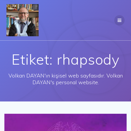
Skip
to
content
Etiket:
rhapsody
Volkan DAYAN'ın kişisel web sayfasıdır. Volkan
DAYAN's personal website.