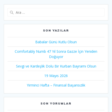
Arama:
SON YAZILAR
Babalar Günü Kutlu Olsun
Comfortably Numb 47 Yıl Sonra Gazze İçin Yeniden
Doğuyor
Sevgi ve Kardeşlik Dolu Bir Kurban Bayramı Olsun
19 Mayıs 2026
Yirminci Hafta – Finansal Başarısızlık
SON YORUMLAR