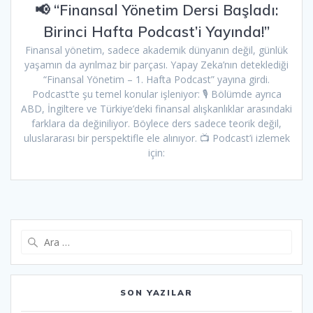
📢 “Finansal Yönetim Dersi Başladı:
Birinci Hafta Podcast’i Yayında!”
Finansal yönetim, sadece akademik dünyanın değil, günlük
yaşamın da ayrılmaz bir parçası. Yapay Zeka’nın deteklediği
“Finansal Yönetim – 1. Hafta Podcast” yayına girdi.
Podcast’te şu temel konular işleniyor: 🎙️ Bölümde ayrıca
ABD, İngiltere ve Türkiye’deki finansal alışkanlıklar arasındaki
farklara da değiniliyor. Böylece ders sadece teorik değil,
uluslararası bir perspektifle ele alınıyor. 📺 Podcast’i izlemek
için:
Arama:
SON YAZILAR