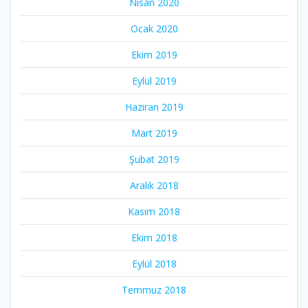
Nisan 2020
Ocak 2020
Ekim 2019
Eylül 2019
Haziran 2019
Mart 2019
Şubat 2019
Aralık 2018
Kasım 2018
Ekim 2018
Eylül 2018
Temmuz 2018