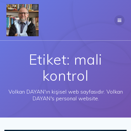
Skip
to
content
Etiket:
mali
kontrol
Volkan DAYAN'ın kişisel web sayfasıdır. Volkan
DAYAN's personal website.