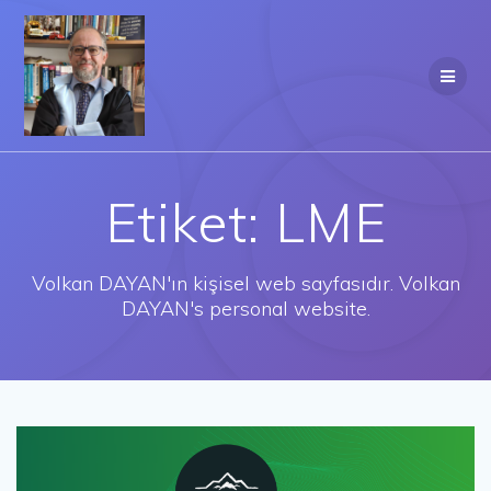
Skip
to
content
Etiket:
LME
Volkan DAYAN'ın kişisel web sayfasıdır. Volkan
DAYAN's personal website.