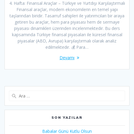
4. Hafta: Finansal Araçlar – Türkiye ve Yurtdışı Karşılaştırmalı
Finansal araçlar, modern ekonomilerin en temel yapı
taşlarından biridir. Tasarruf sahipleri ile yatırımcıları bir araya
getiren bu araçlar, hem para piyasası hem de sermaye
piyasası dinamikleri üzerinden incelenmektedir. Bu ders
kapsamında Türkiye finansal piyasaları ile küresel finansal
piyasalar (ABD, Avrupa) karşılaştırmalı olarak analiz
edilmektedir. 💰 Para…
Devamı
Arama:
SON YAZILAR
Babalar Günü Kutlu Olsun