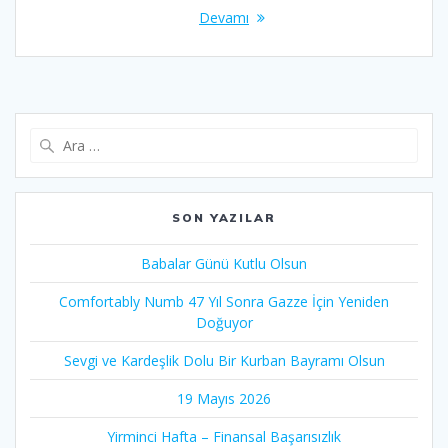
Devamı
Arama:
SON YAZILAR
Babalar Günü Kutlu Olsun
Comfortably Numb 47 Yıl Sonra Gazze İçin Yeniden
Doğuyor
Sevgi ve Kardeşlik Dolu Bir Kurban Bayramı Olsun
19 Mayıs 2026
Yirminci Hafta – Finansal Başarısızlık