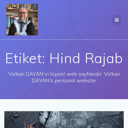
Skip
to
content
Etiket:
Hind Rajab
Volkan DAYAN'ın kişisel web sayfasıdır. Volkan
DAYAN's personal website.