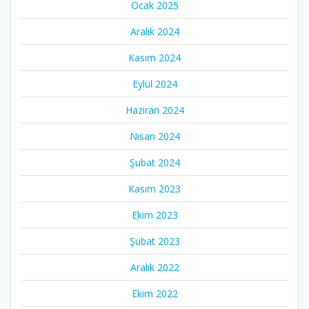
Ocak 2025
Aralık 2024
Kasım 2024
Eylül 2024
Haziran 2024
Nisan 2024
Şubat 2024
Kasım 2023
Ekim 2023
Şubat 2023
Aralık 2022
Ekim 2022