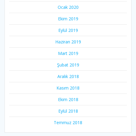
Ocak 2020
Ekim 2019
Eylül 2019
Haziran 2019
Mart 2019
Şubat 2019
Aralık 2018
Kasım 2018
Ekim 2018
Eylül 2018
Temmuz 2018