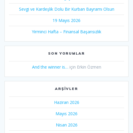
Sevgi ve Kardeşlik Dolu Bir Kurban Bayramı Olsun
19 Mayıs 2026
Yirminci Hafta – Finansal Başarısızlık
SON YORUMLAR
And the winner is…
için
Erkin Özmen
ARŞIVLER
Haziran 2026
Mayıs 2026
Nisan 2026