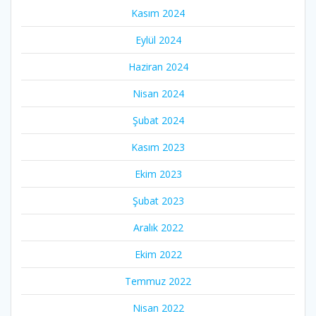
Kasım 2024
Eylül 2024
Haziran 2024
Nisan 2024
Şubat 2024
Kasım 2023
Ekim 2023
Şubat 2023
Aralık 2022
Ekim 2022
Temmuz 2022
Nisan 2022