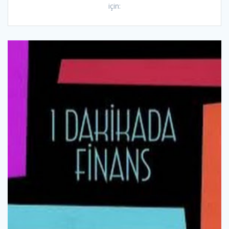
için: