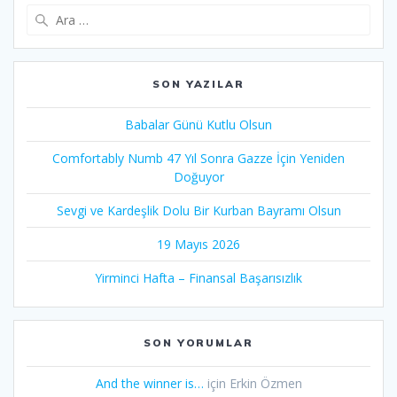
Arama:
SON YAZILAR
Babalar Günü Kutlu Olsun
Comfortably Numb 47 Yıl Sonra Gazze İçin Yeniden
Doğuyor
Sevgi ve Kardeşlik Dolu Bir Kurban Bayramı Olsun
19 Mayıs 2026
Yirminci Hafta – Finansal Başarısızlık
SON YORUMLAR
And the winner is…
için
Erkin Özmen