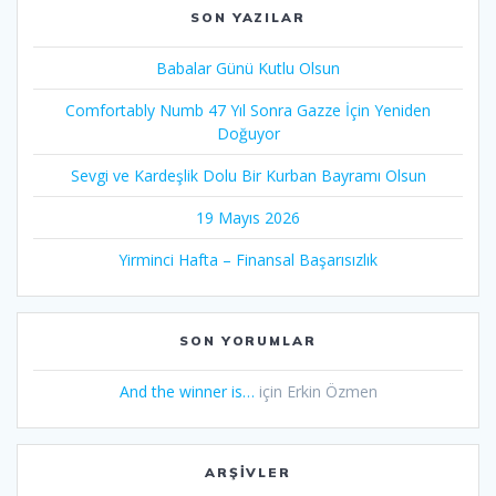
SON YAZILAR
Babalar Günü Kutlu Olsun
Comfortably Numb 47 Yıl Sonra Gazze İçin Yeniden
Doğuyor
Sevgi ve Kardeşlik Dolu Bir Kurban Bayramı Olsun
19 Mayıs 2026
Yirminci Hafta – Finansal Başarısızlık
SON YORUMLAR
And the winner is…
için
Erkin Özmen
ARŞIVLER