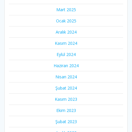
Mart 2025
Ocak 2025
Aralık 2024
Kasım 2024
Eylül 2024
Haziran 2024
Nisan 2024
Şubat 2024
Kasım 2023
Ekim 2023
Şubat 2023