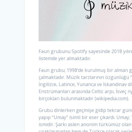
Faun grubunu Spotify sayesinde 2018 yılınd
listemde yer almaktadır.
Faun grubu; 1998’de kurulmuş bir alman g
çalmaktadır. Müzik tarzlarının özgünlüğü 
İngilizce, Latince, Yunanca ve İskandinav dil
Enstrümanları arasında Celtic arpı, İsveç n
birçokları bulunmaktadır (wikipedia.com).
Grubu dinlerken geçmişe gidip tekrar gü
yapıp “Umay” isimli bir eser çıkardı. Umay
ismidir. Şarkı aslen anonim türkümüz olan
uzaklaşmadan hem de Türkçe olarak seslend