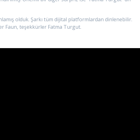
amış olduk. Şarkı tüm dijital platformlardan dinlenebilir.
r Faun, teşekkürler Fatma Turgut.