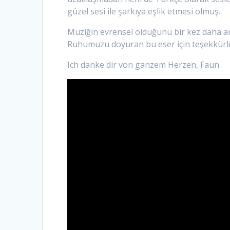
güzel sesi ile şarkıya eşlik etmesi olmuş.
Müziğin evrensel olduğunu bir kez daha anl
Ruhumuzu doyuran bu eser için teşekkürle
Ich danke dir von ganzem Herzen, Faun.