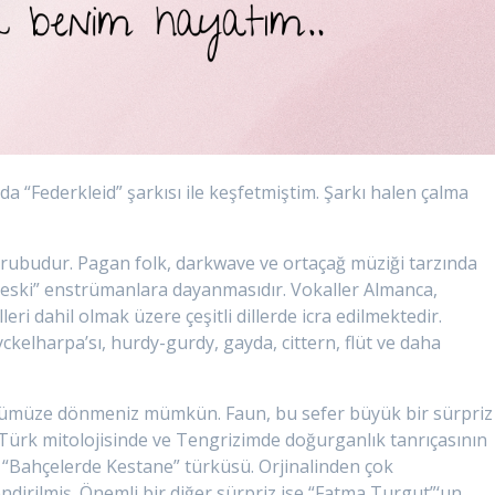
a “Federkleid” şarkısı ile keşfetmiştim. Şarkı halen çalma
rubudur. Pagan folk, darkwave ve ortaçağ müziği tarzında
“eski” enstrümanlara dayanmasıdır. Vokaller Almanca,
leri dahil olmak üzere çeşitli dillerde icra edilmektedir.
yckelharpa’sı, hurdy-gurdy, gayda, cittern, flüt ve daha
nümüze dönmeniz mümkün. Faun, bu sefer büyük bir sürpriz
; Türk mitolojisinde ve Tengrizimde doğurganlık tanrıçasının
 “Bahçelerde Kestane” türküsü. Orjinalinden çok
irilmiş. Önemli bir diğer sürpriz ise “Fatma Turgut”‘un