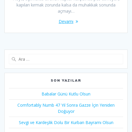
kapıları kırmak zorunda kalsa da muhakkak sonunda
açmayı…
Devamı
Arama:
SON YAZILAR
Babalar Günü Kutlu Olsun
Comfortably Numb 47 Yıl Sonra Gazze İçin Yeniden
Doğuyor
Sevgi ve Kardeşlik Dolu Bir Kurban Bayramı Olsun